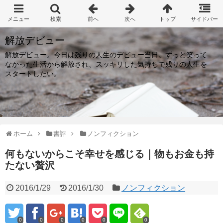
解放デビュー
解放デビュー。今日は残りの人生のデビュー当日。ずっと笑って
なかった生活から解放され、スッキリした気持ちで残りの人生を
スタートしたい。
ホーム
書評
ノンフィクション
何もないからこそ幸せを感じる｜物もお金も持
たない贅沢
2016/1/29
2016/1/30
ノンフィクション
0
0
0
0
0
0