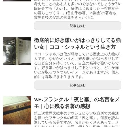
考えたことのある人も多いのではないでしょうか?今
回紹介する「わたし、解体はじめました ─狩猟女子
の暮らしづくり─」(畠山千春著、木楽舎)の著者も、
震災直後の父親の言葉をきっかけに、
記事を読む
徹底的に好き嫌いがはっきりしてる強
い女｜ココ・シャネルという生き方
ココ・シャネルは僕が尊敬している歴史上の人物の1
人です。なぜかというと、好き嫌いがはっきりして
るほど自分を持っていて、自立の精神が強いからで
す。好き嫌いがはっきりしてるというと、どこか怖
いとか取っつきづらいイメージがありますが、個人
的には尊敬できる生き方です。
記事を読む
V.E.フランクル「夜と霧」の名言をメ
モ｜心に残る名著の感想
第二次世界大戦中のアウシュビッツ収容所での生活
を描いたフランクルの名著「夜と霧」。何度か読み
返している名著ですが、名言がたくさんあって、メ
モしたくなります。今回、個人的に印象に残ったフ