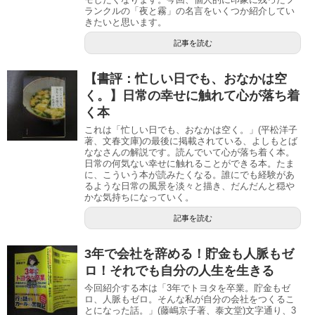
ランクルの「夜と霧」の名言をいくつか紹介してい
きたいと思います。
記事を読む
【書評：忙しい日でも、おなかは空
く。】日常の幸せに触れて心が落ち着
く本
これは「忙しい日でも、おなかは空く。」(平松洋子
著、文春文庫)の最後に掲載されている、よしもとば
ななさんの解説です。読んでいて心が落ち着く本。
日常の何気ない幸せに触れることができる本。たま
に、こういう本が読みたくなる。誰にでも経験があ
るような日常の風景を淡々と描き、だんだんと穏や
かな気持ちになっていく。
記事を読む
3年で会社を辞める！貯金も人脈もゼ
ロ！それでも自分の人生を生きる
今回紹介する本は「3年でトヨタを卒業。貯金もゼ
ロ、人脈もゼロ。そんな私が自分の会社をつくるこ
とになった話。」(藤嶋京子著、泰文堂)文字通り、3