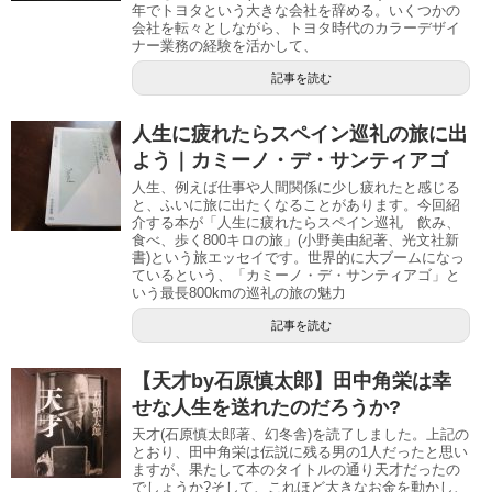
年でトヨタという大きな会社を辞める。いくつかの
会社を転々としながら、トヨタ時代のカラーデザイ
ナー業務の経験を活かして、
記事を読む
人生に疲れたらスペイン巡礼の旅に出
よう｜カミーノ・デ・サンティアゴ
人生、例えば仕事や人間関係に少し疲れたと感じる
と、ふいに旅に出たくなることがあります。今回紹
介する本が「人生に疲れたらスペイン巡礼 飲み、
食べ、歩く800キロの旅」(小野美由紀著、光文社新
書)という旅エッセイです。世界的に大ブームになっ
ているという、「カミーノ・デ・サンティアゴ」と
いう最長800kmの巡礼の旅の魅力
記事を読む
【天才by石原慎太郎】田中角栄は幸
せな人生を送れたのだろうか?
天才(石原慎太郎著、幻冬舎)を読了しました。上記の
とおり、田中角栄は伝説に残る男の1人だったと思い
ますが、果たして本のタイトルの通り天才だったの
でしょうか?そして、これほど大きなお金を動かし、