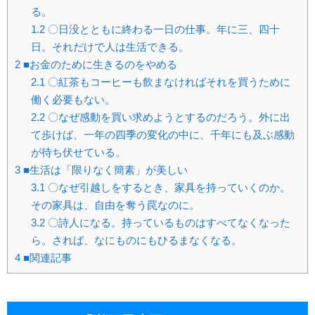
る。
1.2
〇日没とともに終わる一日の仕事。年に三、四十
日。それだけで人は生活できる。
2
■お金のために生きるのをやめる
2.1
〇紅茶もコーヒーも飲まなければそれを買うために
働く必要もない。
2.2
〇なぜ感動を買い求めようとするのだろう。外に出
て歩けば、一年の四季の変化の中に、千年にも及ぶ感動
が待ち伏せている。
3
■生活は「限りなく簡素」が美しい
3.1
〇なぜ引越しをするとき、家具を持っていくのか。
その家具は、自由を奪う罠なのに。
3.2
〇詩人になる。持っているものはすべてなくなった
ら。されば、なにものにもひるまなくなる。
4
■関連記事