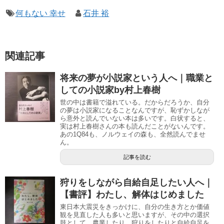
何もない 幸せ
石井 裕
関連記事
将来の夢が小説家という人へ｜職業と
しての小説家by村上春樹
世の中は書籍で溢れている。だからだろうか、自分
の夢は小説家になることなんですが、恥ずかしなが
ら意外と読んでいない本は多いです。白状すると、
実は村上春樹さんの本も読んだことがないんです。
あの1Q84も、ノルウェイの森も、全然読んでませ
ん。
記事を読む
狩りをしながら自給自足したい人へ｜
【書評】わたし、解体はじめました
東日本大震災をきっかけに、自分の生き方とか価値
観を見直した人も多いと思いますが、その中の選択
肢として、農業したり、狩りをしたりと自給自足を