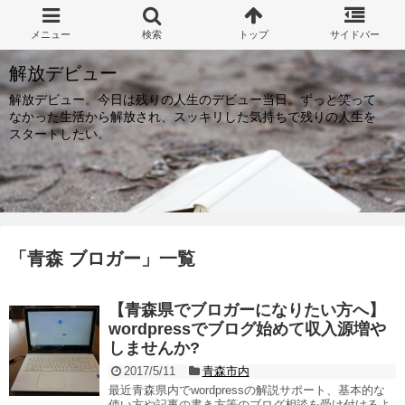
解放デビュー
解放デビュー。今日は残りの人生のデビュー当日。ずっと笑って
なかった生活から解放され、スッキリした気持ちで残りの人生を
スタートしたい。
「
青森 ブロガー
」
一覧
【青森県でブロガーになりたい方へ】
wordpressでブログ始めて収入源増や
しませんか?
2017/5/11
青森市内
最近青森県内でwordpressの解説サポート、基本的な
使い方や記事の書き方等のブログ相談を受け付けるよ